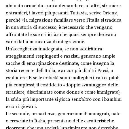
abituato ormai da anni a demandare ad altri, straniere
e stranieri, i lavori più pesanti. Tuttavia, scrive Ortensi,
perché «la migrazione familiare verso l’Italia si traduca
in una storia di successo, è necessario che vengano
affrontate le sue criticità» che quasi sempre derivano
vano dalla mancanza di integrazione.
Un’accoglienza inadeguata, se non addirittura
atteggiamenti respingenti e razzisti, generano ampie
sacche di emarginazione destinate, come insegna la
storia recente dell’Italia, e ancor più di altri Paesi, a
esplodere. E se le criticità sono molteplici (tra i capitoli
più complessi, il cosiddetto «doppio svantaggio» delle
straniere, discriminate come donne e come immigrate),
la sfida più importante si gioca senz’altro con i bambini
e con i giovani.
Le seconde, ormai terze, generazioni di immigrati, nate
o cresciute in Italia, presentano delle caratteristiche
ricorrenti che una società lungimirante non dovrebbe