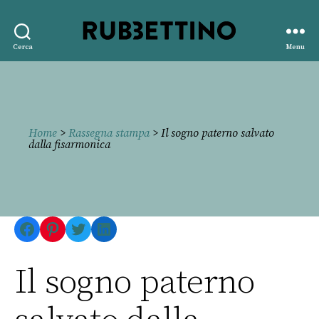
Rubbettino
Cerca
Menu
editore
Home
>
Rassegna stampa
> Il sogno paterno salvato
dalla fisarmonica
Facebook
Pinterest
Twitter
LinkedIn
Il sogno paterno