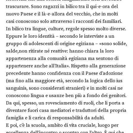
trascurare. Sono ragazzi in bilico tra il qui-e-ora del
nuovo Paese e il là-e-allora del vecchio, che in molti
casi conoscono solo attraverso i racconti dei familiari.
In bilico tra lingue, culture, regole spesso molto diverse.
Eppure le loro identità – secondo le interviste a un
gruppo di adolescenti di origine egiziana – «sono solide,
salde,non ritirate né reattive: hanno chiara la loro
appartenenza alla comunità egiziana ma sentono di
appartenere anche all’Italia». Rispetto alla generazione
precedente hanno confidenza con il Paese d’adozione
(ma fino alla maggiore età, secondo la logica dello ius
sanguinis, sono considerati stranieri) e in molti casi ne
conoscono lingua e usanze ben più a fondo dei genitori.
Da qui, spesso, un rovesciamento di ruoli, che li porta a
diventare fuori casa mediatori e traduttori della propria
famiglia e li carica di responsabilità da adulti.
E poi, c’è la scuola, ambito di vita cruciale, luogo per
eccellenza dell’incontro o scontro con l’altro. È qui che