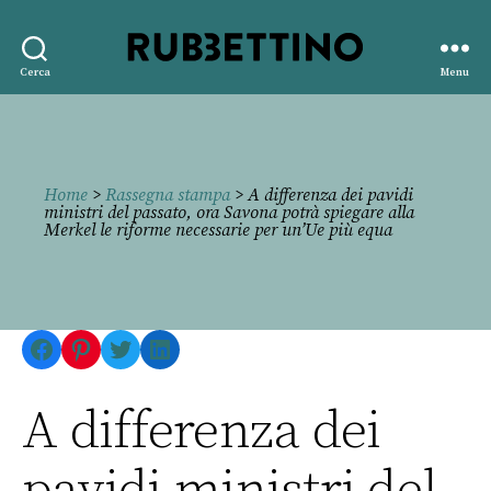
Rubbettino
Cerca
Menu
editore
Home
>
Rassegna stampa
> A differenza dei pavidi
ministri del passato, ora Savona potrà spiegare alla
Merkel le riforme necessarie per un’Ue più equa
Facebook
Pinterest
Twitter
LinkedIn
A differenza dei
pavidi ministri del