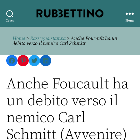
Rubbettino
Cerca
Menu
editore
Home
>
Rassegna stampa
> Anche Foucault ha un
debito verso il nemico Carl Schmitt
Facebook
Pinterest
Twitter
LinkedIn
Anche Foucault ha
un debito verso il
nemico Carl
Schmitt (Avvenire)