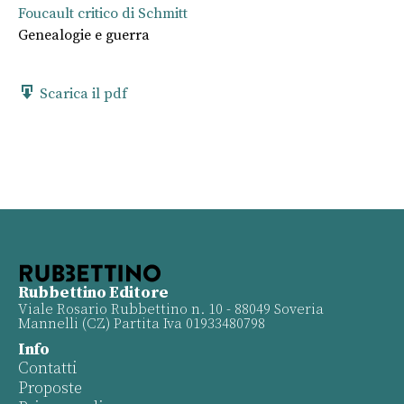
Foucault critico di Schmitt
Genealogie e guerra
Scarica il pdf
Rubbettino Editore
Viale Rosario Rubbettino n. 10 - 88049 Soveria
Mannelli (CZ) Partita Iva 01933480798
Info
Contatti
Proposte