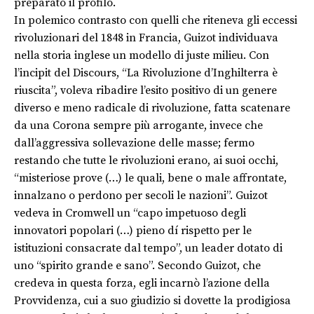
preparato il profilo.
In polemico contrasto con quelli che riteneva gli eccessi
rivoluzionari del 1848 in Francia, Guizot individuava
nella storia inglese un modello di juste milieu. Con
l’incipit del Discours, “La Rivoluzione d’Inghilterra è
riuscita”, voleva ribadire l’esito positivo di un genere
diverso e meno radicale di rivoluzione, fatta scatenare
da una Corona sempre più arrogante, invece che
dall’aggressiva sollevazione delle masse; fermo
restando che tutte le rivoluzioni erano, ai suoi occhi,
“misteriose prove (…) le quali, bene o male affrontate,
innalzano o perdono per secoli le nazioni”. Guizot
vedeva in Cromwell un “capo impetuoso degli
innovatori popolari (…) pieno dí rispetto per le
istituzioni consacrate dal tempo”, un leader dotato di
uno “spirito grande e sano”. Secondo Guizot, che
credeva in questa forza, egli incarnò l’azione della
Provvidenza, cui a suo giudizio si dovette la prodigiosa