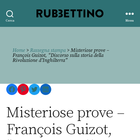
Rubbettino
Cerca
Menu
editore
Home
>
Rassegna stampa
> Misteriose prove –
François Guizot, “Discorso sulla storia della
Rivoluzione d’Inghilterra”
Facebook
Pinterest
Twitter
LinkedIn
Misteriose prove –
François Guizot,