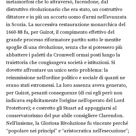
metamorfosi che lo attraversò, facendone, dal
distruttivo rivoluzionario che era stato, un costruttivo
dittatore e in più un accorto uomo d’armi nell’avanzata
in Scozia. La successiva restaurazione monarchica del
1660-88 fu, per Guizot, il compimento effettivo del
grande processo riformatore partito sotto le mentite
spoglie di una rivoluzione, senza che si potessero più
abbattere i paletti da Cromwell ormai posti lungo la
traiettoria che congiungeva società e istituzioni. Si
dovette affrontare un unico serio problema: la
reimmissione nell’ordine politico e sociale di quanti ne
erano stati estromessi. La loro assenza aveva generato,
per Guizot, pesanti conseguenze (di cui egli però non
indicava esplicitamente l’origine nell’operato del Lord
Protettore); e costretto gli Stuart ad appoggiarsi al
conservatorismo del pur abile consigliere Clarendon.
Nell’insieme, la Gloriosa Rivoluzione fu vincente perché
“popolare nei principi” e “aristocratica nell’esecuzione”;