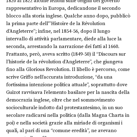
1820 al 1822 alcune lezioni sulle origini del governo
rappresentativo in Europa, dedicandone il secondo
blocco alla storia inglese. Qualche anno dopo, pubblicò
la prima parte dell'”Histoire de la Révolution
d’Angleterre”; infine, nel 1854-56, dopo il lungo
intervallo di attività parlamentare, diede alla luce la
seconda, arrestando la narrazione dei fatti al 1660.
Frattanto, però, aveva scritto (1849-50) il “Discours sur
l’historie de la révolution d’Angleterre”, che giungeva
fino alla Glorious Revolution. Il libello è percorso, come
scrive Griffo nell’accurata introduzione, “da una
fortissima intenzione politica attuale”, soprattutto dove
Guizot ravvisava l’elemento basilare per la nascita della
democrazia inglese, oltre che nel sommovimento
socioculturale indotto dal protestantesimo, in un suo
secolare radicarsi nella politica (dalla Magna Charta in
poi) e nella società grazie alla miriade di organismi i
quali, al pari di una “comune eredità”, ne avevano