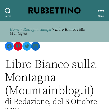
Rubbettino
Cerca
Menu
editore
Home
>
Rassegna stampa
> Libro Bianco sulla
Montagna
Facebook
Pinterest
Twitter
LinkedIn
Libro Bianco sulla
Montagna
(Mountainblog.it)
di Redazione, del 8 Ottobre