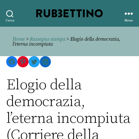
Rubbettino
Cerca
Menu
editore
Home
>
Rassegna stampa
> Elogio della democrazia,
l’eterna incompiuta
Facebook
Pinterest
Twitter
LinkedIn
Elogio della
democrazia,
l’eterna incompiuta
(Corriere della