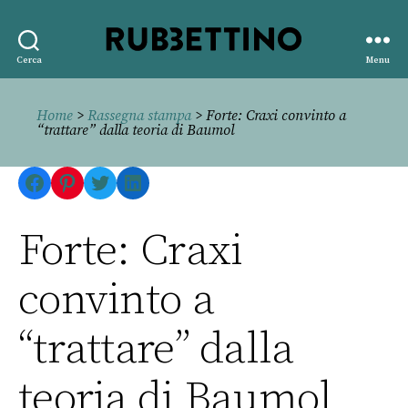
Rubbettino
Cerca
Menu
editore
Home
>
Rassegna stampa
> Forte: Craxi convinto a
“trattare” dalla teoria di Baumol
Facebook
Pinterest
Twitter
LinkedIn
Forte: Craxi
convinto a
“trattare” dalla
teoria di Baumol