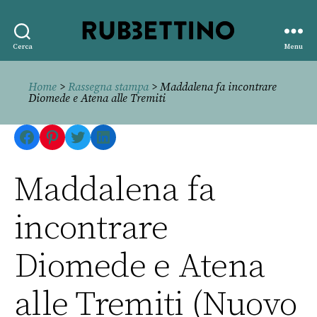
Rubbettino
Cerca
Menu
editore
Home
>
Rassegna stampa
> Maddalena fa incontrare
Diomede e Atena alle Tremiti
Facebook
Pinterest
Twitter
LinkedIn
Maddalena fa
incontrare
Diomede e Atena
alle Tremiti (Nuovo