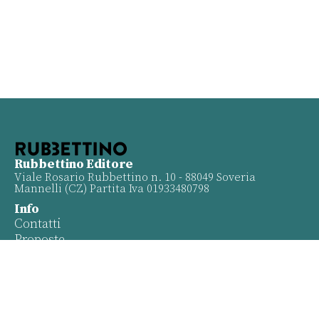
Rubbettino Editore
Viale Rosario Rubbettino n. 10 - 88049 Soveria
Mannelli (CZ) Partita Iva 01933480798
Info
Contatti
Proposte
Privacy policy
Twitter
Facebook
Youtube