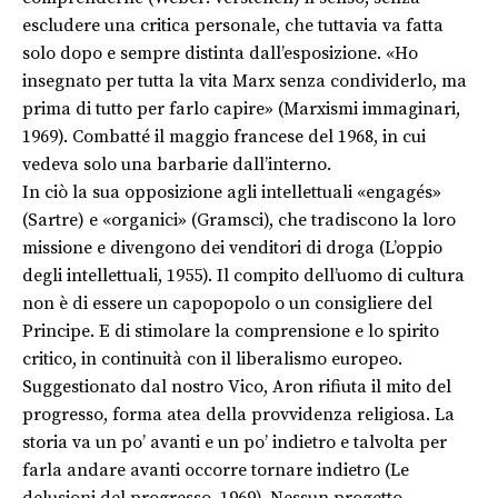
escludere una critica personale, che tuttavia va fatta
solo dopo e sempre distinta dall’esposizione. «Ho
insegnato per tutta la vita Marx senza condividerlo, ma
prima di tutto per farlo capire» (Marxismi immaginari,
1969). Combatté il maggio francese del 1968, in cui
vedeva solo una barbarie dall’interno.
In ciò la sua opposizione agli intellettuali «engagés»
(Sartre) e «organici» (Gramsci), che tradiscono la loro
missione e divengono dei venditori di droga (L’oppio
degli intellettuali, 1955). Il compito dell’uomo di cultura
non è di essere un capopopolo o un consigliere del
Principe. E di stimolare la comprensione e lo spirito
critico, in continuità con il liberalismo europeo.
Suggestionato dal nostro Vico, Aron rifiuta il mito del
progresso, forma atea della provvidenza religiosa. La
storia va un po’ avanti e un po’ indietro e talvolta per
farla andare avanti occorre tornare indietro (Le
delusioni del progresso, 1969). Nessun progetto