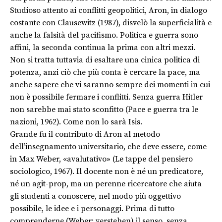
Studioso attento ai conflitti geopolitici, Aron, in dialogo
costante con Clausewitz (1987), disvelò la superficialità e
anche la falsità del pacifismo. Politica e guerra sono
affini, la seconda continua la prima con altri mezzi.
Non si tratta tuttavia di esaltare una cinica politica di
potenza, anzi ciò che più conta è cercare la pace, ma
anche sapere che vi saranno sempre dei momenti in cui
non è possibile fermare i conflitti. Senza guerra Hitler
non sarebbe mai stato sconfitto (Pace e guerra tra le
nazioni, 1962). Come non lo sarà Isis.
Grande fu il contributo di Aron al metodo
dell’insegnamento universitario, che deve essere, come
in Max Weber, «avalutativo» (Le tappe del pensiero
sociologico, 1967). Il docente non è né un predicatore,
né un agit-prop, ma un perenne ricercatore che aiuta
gli studenti a conoscere, nel modo più oggettivo
possibile, le idee e i personaggi. Prima di tutto
comprenderne (Weber: verstehen) il senso, senza