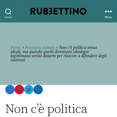
Rubbettino
Cerca
Menu
editore
Home
>
Rassegna stampa
> Non c’è politica senza
ideali, ma quando questi diventano ideologie
legittimano verità distorte per riuscire a difendere degli
interessi
Facebook
Pinterest
Twitter
LinkedIn
Non c’è politica