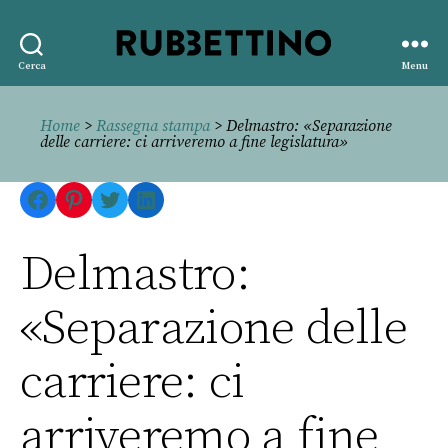
Rubbettino
Cerca
Menu
editore
Home
>
Rassegna stampa
> Delmastro: «Separazione
delle carriere: ci arriveremo a fine legislatura»
Facebook
Pinterest
Twitter
LinkedIn
Delmastro:
«Separazione delle
carriere: ci
arriveremo a fine