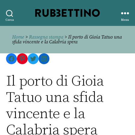
Rubbettino
Cerca
Menu
editore
Home
>
Rassegna stampa
> Il porto di Gioia Tatuo una
sfida vincente e la Calabria spera
Facebook
Pinterest
Twitter
LinkedIn
Il porto di Gioia
Tatuo una sfida
vincente e la
Calabria spera