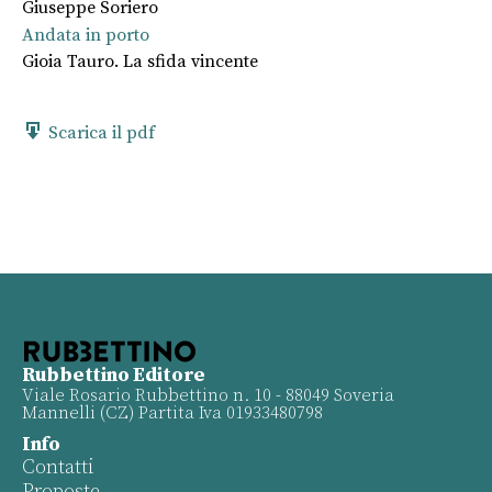
Giuseppe Soriero
Andata in porto
Gioia Tauro. La sfida vincente
Scarica il pdf
Rubbettino Editore
Viale Rosario Rubbettino n. 10 - 88049 Soveria
Mannelli (CZ) Partita Iva 01933480798
Info
Contatti
Proposte