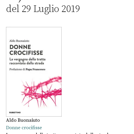
del 29 Luglio 2019
Aldo Buonaiuto
Donne crocifisse