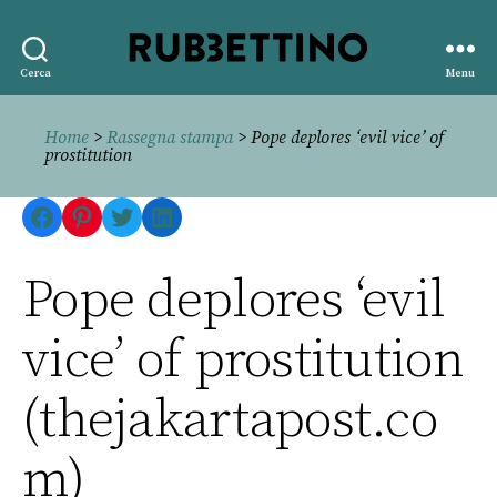
Rubbettino
Cerca
Menu
editore
Home
>
Rassegna stampa
> Pope deplores ‘evil vice’ of
prostitution
Facebook
Pinterest
Twitter
LinkedIn
Pope deplores ‘evil
vice’ of prostitution
(thejakartapost.co
m)