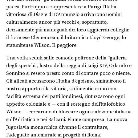
pace». Purtroppo a rappresentare a Parigi l’Italia
vittoriosa di Diaz e di D’Annunzio arrivarono uomini
culturalmente ancor più vecchi e, soprattutto,
decisamente più inadeguati dei loro agguerriti colleghi:
il francese Clemenceau, il britannico Lloyd George, lo
statunitense Wilson. Il peggiore.
Una volta seduti sulle comode poltrone della “galleria
degli specchi”, lustro della reggia di Luigi XIV, Orlando e
Sonnino si resero presto conto di contare poco o niente.
Gli alleati accusarono l’Italia d’egoismo, sminuirono il
nostro apporto alla vittoria, si dimenticarono con
facilità estrema dei patti londinesi, rintuzzarono ogni
appetito coloniale e — con il sostegno dell’italofobico
Wilson — cercarono di bloccare ogni ambizione italiana
sull’Adriatico e nei Balcani. Fiume compresa. La nuova
Jugoslavia monarchica divenne il contraltare,
l’adeguato antemurale ai progetti di Roma.