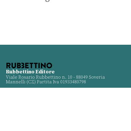
Rubbettino Editore
Viale Rosario Rubbettino n. 10 - 88049 Soveria
Mannelli (CZ) Partita Iva 01933480798
Info
Contatti
Proposte
Privacy policy
Twitter
Facebook
Youtube