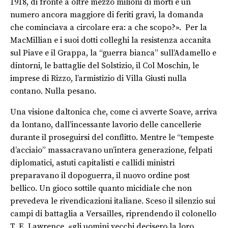
1918, di fronte a oltre mezzo milioni di morti e un
numero ancora maggiore di feriti gravi, la domanda
che cominciava a circolare era: a che scopo?». Per la
MacMillian e i suoi dotti colleghi la resistenza accanita
sul Piave e il Grappa, la “guerra bianca” sull’Adamello e
dintorni, le battaglie del Solstizio, il Col Moschin, le
imprese di Rizzo, l’armistizio di Villa Giusti nulla
contano. Nulla pesano.
Una visione daltonica che, come ci avverte Soave, arriva
da lontano, dall’incessante lavorio delle cancellerie
durante il proseguirsi del conflitto. Mentre le “tempeste
d’acciaio” massacravano un’intera generazione, felpati
diplomatici, astuti capitalisti e callidi ministri
preparavano il dopoguerra, il nuovo ordine post
bellico. Un gioco sottile quanto micidiale che non
prevedeva le rivendicazioni italiane. Sceso il silenzio sui
campi di battaglia a Versailles, riprendendo il colonello
T. E. Lawrence, «gli uomini vecchi decisero la loro