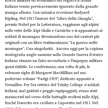
sforzo militare ed economico del regno e il fronte
italiano venne pervicacemente ignorato dalla grande
stampa alleata. Con un’unica eccezione Rudyard
Kipling. Nel 1917 l’autore del “Libro della Giungla”,
premio Nobel per la Letteratura, raggiunse agli alpini
sulle vette delle Alpi Giulie e Carniche e si appassionò ai
soldati di montagna diventandone uno dei cantori più
originali con un libro-testimonianza “La guerra nelle
montagne”. Una singolarità. Ancora oggi per la copiosa
storiografia anglo-sassone sulla Grande Guerra il teatro
italiano rimane un fatto secondario e l’impegno militare
quasi risibile. Lo confermano, una volta di più, le
velenose righe di Margaret MacMillian nel suo
poderoso volume “Parigi 1919”, dedicato appunto a
Versailles. Per l’ex rettrice del Trinity College «i soldati
italiani, mal guidati e peggio equipaggiati, erano stati
massacrati nel corso delle battaglie svoltesi sulle Alpi,
finché l’esercito era crollato a Caporetto nel 1917. Nel