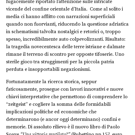
fugacemente riportato l’attenzione sulle intricate
vicende del confine orientale d’Italia. Come al solito i
media ci hanno afflitto con narrazioni superficiali
quando non fuorvianti, riducendo la questione adriatica
in schematismi talvolta nostalgici e retorici o, troppo
spesso, incredibilmente auto colpevolizzanti. Risultato:
la tragedia novecentesca delle terre istriane e dalmate
rimane il terreno di scontro per opposte tifoserie. Uno
sterile gioco tra struggimenti per la piccola patria
perduta e insopportabili negazionismi.
Fortunatamente la ricerca storica, seppur
faticosamente, prosegue con lavori innovativi e nuove
chiavi interpretative che permettono di comprendere lo
“zeitgeist” e cogliere la somma delle formidabili
implicazioni politiche ed economiche che
determinarono (e ancor oggi determinano) confini e
memorie. Di assoluto rilievo è il nuovo libro di Paolo
Soave
“Una vittoria mutilata?”
(Rubettino pp.157, euro