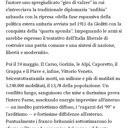
l’autore uno spregiudicato “giro di valzer” in cui
s’intrecciava la tradizionale diplomazia “anfibia”
sabauda con la ripresa «della fase espansiva della
politica estera unitaria avviata nel 1911 da Giolitti con la
conquista della “quarta sponda”. Impegnando le armi si
sarebbe espresso il tentativo dell’Italia liberale di
costruire una patria comune e una sintesi di nazione,
libertà e modernità».
Poi il 24 maggio. Il Carso, Gorizia, le Alpi, Caporetto, il
Grappa e il Piave e, infine, Vittorio Veneto.
Seicentottantamila morti, un milione e più di mutilati su
5.240.000 mobilitati, il 13,78 della popolazione. Un
conflitto lungo, sanguinoso che mise a durissima prova
l’intero Paese, suscitando energie impreviste all’interno
— un inedito patriottismo diffuso, i “ragazzi del ‘99” e
l’arditismo — e fortissime diffidenze all’esterno.
Puntualmente i franco-britannici sottostimarono lo