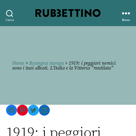
Rubbettino
Cerca
Menu
editore
Home
>
Rassegna stampa
> 1919: i peggiori nemici
sono i tuoi alleati. L’Italia e la Vittoria “mutilata”
Facebook
Pinterest
Twitter
LinkedIn
1919: i peggiori