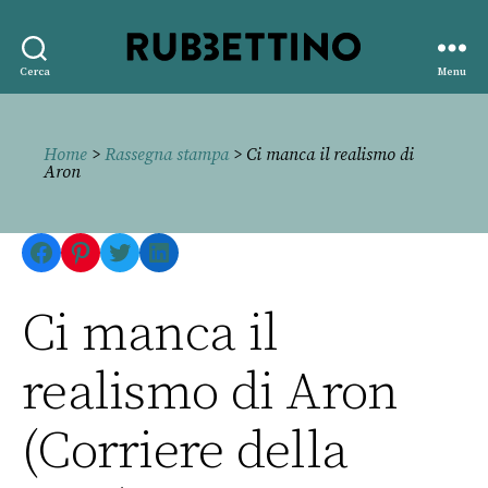
Rubbettino
Cerca
Menu
editore
Home
>
Rassegna stampa
> Ci manca il realismo di
Aron
Facebook
Pinterest
Twitter
LinkedIn
Ci manca il
realismo di Aron
(Corriere della