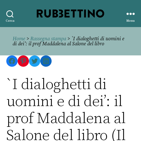
Rubbettino
Cerca
Menu
editore
Home
>
Rassegna stampa
> `I dialoghetti di uomini e
di dei’: il prof Maddalena al Salone del libro
Facebook
Pinterest
Twitter
LinkedIn
`I dialoghetti di
uomini e di dei’: il
prof Maddalena al
Salone del libro (Il