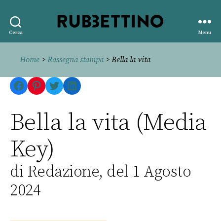
Rubbettino
Cerca
Menu
editore
Home
>
Rassegna stampa
> Bella la vita
Facebook
Pinterest
Twitter
LinkedIn
Bella la vita (Media
Key)
di Redazione, del 1 Agosto
2024