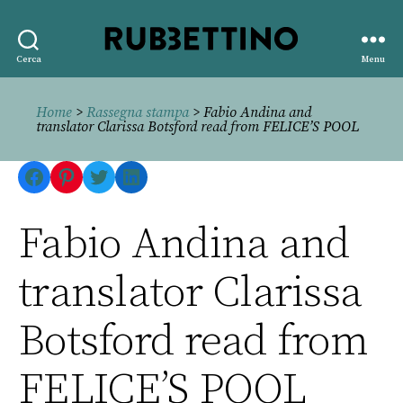
Rubbettino
Cerca
Menu
editore
Home
>
Rassegna stampa
> Fabio Andina and
translator Clarissa Botsford read from FELICE’S POOL
Facebook
Pinterest
Twitter
LinkedIn
Fabio Andina and
translator Clarissa
Botsford read from
FELICE’S POOL