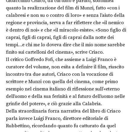
Gioacchino Criaco, da cui tutto è partito, sottolinea
quanto la realizzazione del film di Munzi, fatto «con i
calabresi e non su o contro di loro» e senza l’aiuto della
regione e provincia, serva a far riflettere che «il nemico
è dentro di noi» e che «il miracolo esiste». «Sono figlio di
caprai, figli di caprai, figli di caprai dalla notte dei
tempi…e chi me lo doveva dire che il mio nome sarebbe
finito sui cartelloni del cinema», scrive Criaco.
Il critico Goffredo Fofi, che assieme a Luigi Franco è
curatore del volume, non esita a definire il film, riuscito
incontro tra due autori, Criaco con la vocazione di
scrittore e Munzi con quella del cinema, come primo
esempio nel cinema italiano di riflessione sull’«eterno
dell’uomo e della sua ferinità e al futuro dell’uomo nelle
grinfie del potere», e ciò grazie alla Calabria.
Della straordinaria forza narrativa del libro di Criaco
parla invece Luigi Franco, direttore editoriale di
Rubbettino, ricordando quanto fu catturato da quel