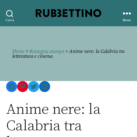
Rubbettino
Cerca
Menu
editore
Home
>
Rassegna stampa
> Anime nere: la Calabria tra
letteratura e cinema
Facebook
Pinterest
Twitter
LinkedIn
Anime nere: la
Calabria tra