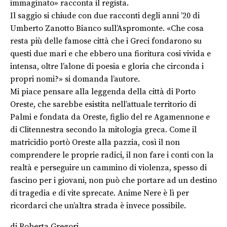
immaginato» racconta il regista.
Il saggio si chiude con due racconti degli anni ’20 di
Umberto Zanotto Bianco sull’Aspromonte. «Che cosa
resta più delle famose città che i Greci fondarono su
questi due mari e che ebbero una fioritura cosi vivida e
intensa, oltre l’alone di poesia e gloria che circonda i
propri nomi?» si domanda l’autore.
Mi piace pensare alla leggenda della città di Porto
Oreste, che sarebbe esistita nell’attuale territorio di
Palmi e fondata da Oreste, figlio del re Agamennone e
di Clitennestra secondo la mitologia greca. Come il
matricidio portò Oreste alla pazzia, così il non
comprendere le proprie radici, il non fare i conti con la
realtà e perseguire un cammino di violenza, spesso di
fascino per i giovani, non può che portare ad un destino
di tragedia e di vite sprecate. Anime Nere è lì per
ricordarci che un’altra strada è invece possibile.
di Roberta Gregori