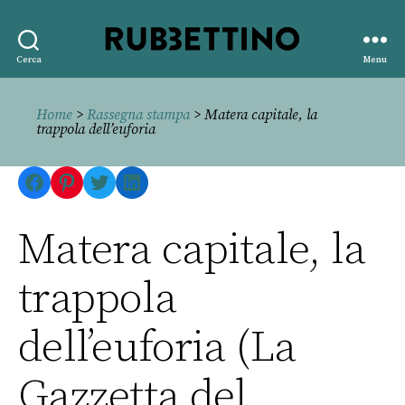
Rubbettino
Cerca
Menu
editore
Home
>
Rassegna stampa
> Matera capitale, la
trappola dell’euforia
Facebook
Pinterest
Twitter
LinkedIn
Matera capitale, la
trappola
dell’euforia (La
Gazzetta del