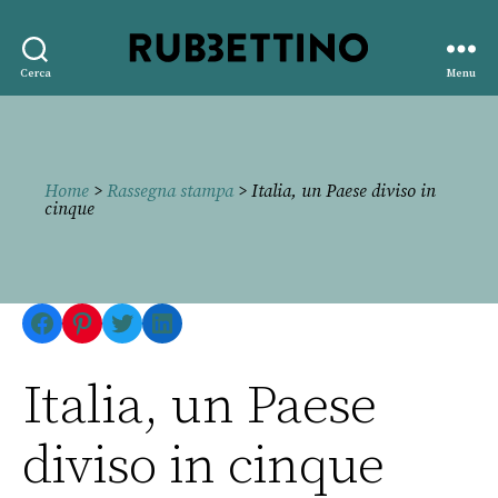
Rubbettino
Cerca
Menu
editore
Home
>
Rassegna stampa
> Italia, un Paese diviso in
cinque
Facebook
Pinterest
Twitter
LinkedIn
Italia, un Paese
diviso in cinque