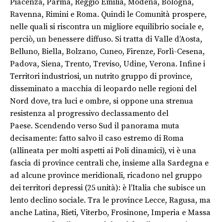
Piacenza, Parma, Reggio Emilia, Modena, Bologna,
Ravenna, Rimini e Roma. Quindi le Comunità prospere,
nelle quali si riscontra un migliore equilibrio sociale e,
perciò, un benessere diffuso. Si tratta di Valle d’Aosta,
Belluno, Biella, Bolzano, Cuneo, Firenze, Forlì-Cesena,
Padova, Siena, Trento, Treviso, Udine, Verona. Infine i
Territori industriosi, un nutrito gruppo di province,
disseminato a macchia di leopardo nelle regioni del
Nord dove, tra luci e ombre, si oppone una strenua
resistenza al progressivo declassamento del
Paese. Scendendo verso Sud il panorama muta
decisamente: fatto salvo il caso estremo di Roma
(allineata per molti aspetti ai Poli dinamici), vi è una
fascia di province centrali che, insieme alla Sardegna e
ad alcune province meridionali, ricadono nel gruppo
dei territori depressi (25 unità): è l’Italia che subisce un
lento declino sociale. Tra le province Lecce, Ragusa, ma
anche Latina, Rieti, Viterbo, Frosinone, Imperia e Massa