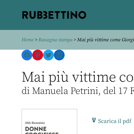
Rubbettino
editore
Home
>
Rassegna stampa
> Mai più vittime come Giorg
Facebook
Pinterest
Twitter
LinkedIn
Mai più vittime co
di Manuela Petrini, del 17 
Scarica il pdf