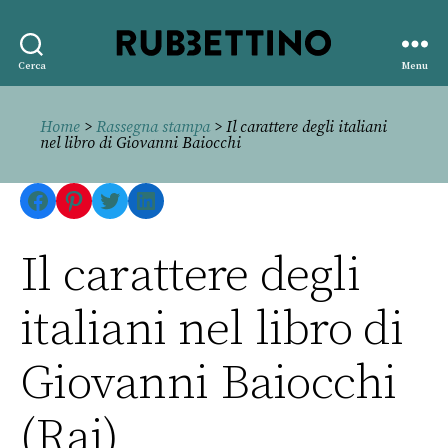
Rubbettino
Cerca
Menu
editore
Home
>
Rassegna stampa
> Il carattere degli italiani
nel libro di Giovanni Baiocchi
Facebook
Pinterest
Twitter
LinkedIn
Il carattere degli
italiani nel libro di
Giovanni Baiocchi
(Rai)