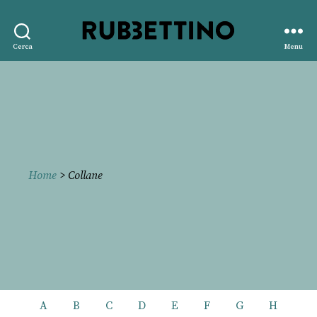
Rubbettino
Cerca
Menu
editore
Home
> Collane
A
B
C
D
E
F
G
H