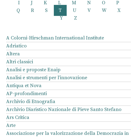
I
J
K
L
M
N
O
P
Q
R
S
T
U
V
W
X
Y
Z
A Colorni-Hirschman International Institute
Adriatico
Altera
Altri classici
Analisi e proposte Enaip
Analisi e strumenti per l’innovazione
Antiqua et Nova
AP-profondimenti
Archivio di Etnografia
Archivio Diaristico Nazionale di Pieve Santo Stefano
Ars Critica
Arte
Associazione per la valorizzazione della Democrazia in