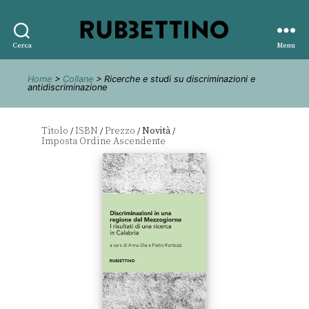
Rubbettino
Cerca
Menu
editore
Home
>
Collane
> Ricerche e studi su discriminazioni e
antidiscriminazione
Titolo
ISBN
Prezzo
Novità
/
/
/
/