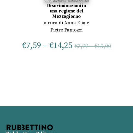
Discriminazioni in
una regione del
Mezzogiorno
a cura di
Anna Elia
e
Pietro Fantozzi
€
7,59
–
€
14,25
€
7,99
–
€
15,00