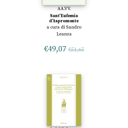
AA.VV.
Sant’Eufemia
d’Aspromonte
a cura di
Sandro
Leanza
€
49,07
€
51,65