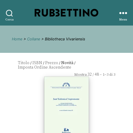
Rubbettino
Cerca
Menu
editore
Home
>
Collane
> Bibliotheca Vivariensis
Titolo
ISBN
Prezzo
Novità
/
/
/
/
32
48
Mostra
/
– 1–3 di 3