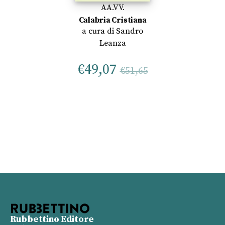
AA.VV.
Calabria Cristiana
a cura di
Sandro
Leanza
€
49,07
€
51,65
Rubbettino Editore