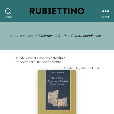
Rubbettino
Cerca
Menu
editore
Home
>
Collane
> Biblioteca di Storia e Cultura Meridionale
Titolo
ISBN
Prezzo
Novità
/
/
/
/
32
48
Mostra
/
– 1–4 di 4