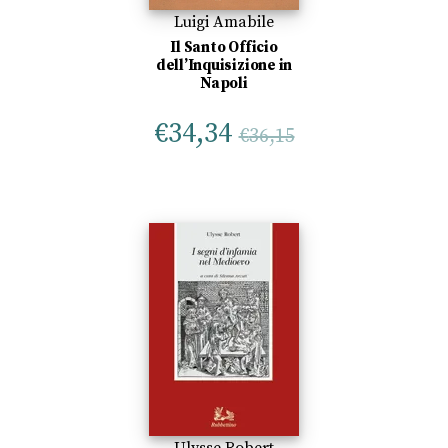
Luigi Amabile
Il Santo Officio
dell’Inquisizione in
Napoli
€
34,34
€
36,15
Ulysse Robert