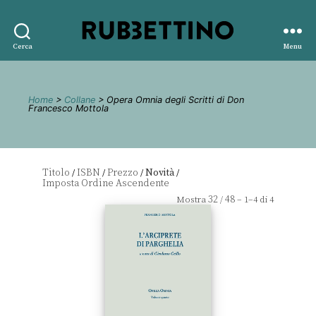
Rubbettino
Cerca
Menu
editore
Home
>
Collane
> Opera Omnia degli Scritti di Don
Francesco Mottola
Titolo
ISBN
Prezzo
Novità
/
/
/
/
32
48
Mostra
/
– 1–4 di 4