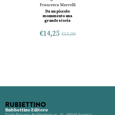
Francesca Marcelli
Da un piccolo
monumento una
grande storia
€
14,25
€
15,00
Rubbettino Editore
Viale Rosario Rubbettino n. 10 - 88049 Soveria