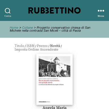
Rubbettino
Cerca
Menu
editore
Home
>
Collane
> Progetto conservativo chiesa di San
Michele nella contrada San Miceli - città di Paola
Titolo
ISBN
Prezzo
Novità
/
/
/
/
Angela Maria