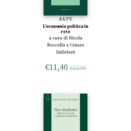
AA.VV.
L’economia politica in
rete
a cura di
Nicola
Boccella
e
Cesare
Imbriani
€
11,40
€
12,00