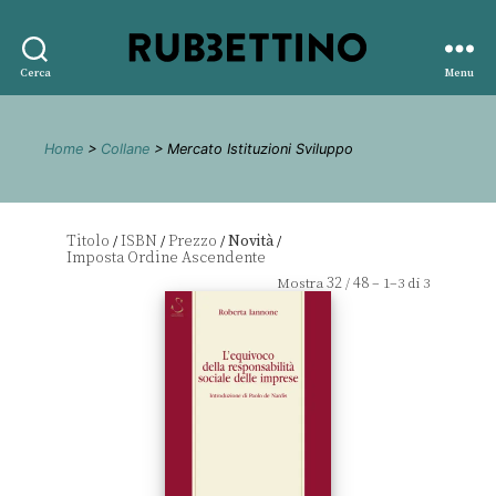
Rubbettino
Cerca
Menu
editore
Home
>
Collane
> Mercato Istituzioni Sviluppo
Titolo
ISBN
Prezzo
Novità
/
/
/
/
32
48
Mostra
/
– 1–3 di 3