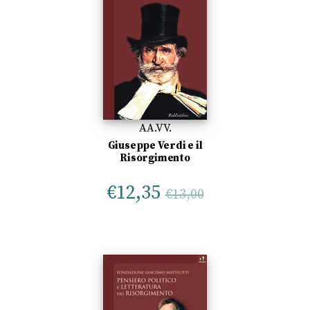
AA.VV.
Giuseppe Verdi e il
Risorgimento
€
12,35
€
13,00