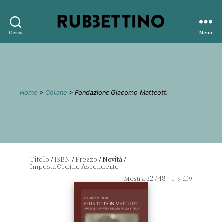
Rubbettino
Cerca
Menu
editore
Home
>
Collane
> Fondazione Giacomo Matteotti
Titolo
ISBN
Prezzo
Novità
/
/
/
/
32
48
Mostra
/
– 1–9 di 9