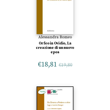
Alessandra Romeo
Orfeo in Ovidio, La
creazione di un nuovo
epos
€
18,81
€
19,80