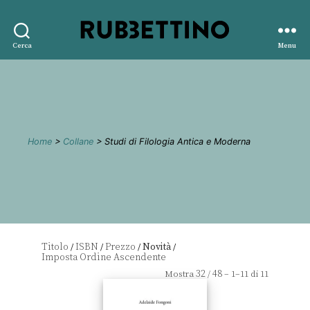
Rubbettino
Cerca
Menu
editore
Home
>
Collane
> Studi di Filologia Antica e Moderna
Titolo
ISBN
Prezzo
Novità
/
/
/
/
32
48
Mostra
/
– 1–11 di 11