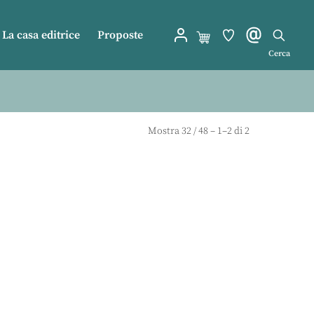
La casa editrice
Proposte
Cerca
Mostra
32
/
48
– 1–2 di 2