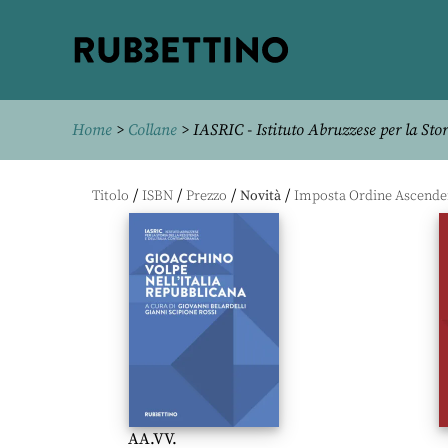
Rubbettino
editore
Home
>
Collane
> IASRIC - Istituto Abruzzese per la Stor
/
/
/
/
Titolo
ISBN
Prezzo
Novità
AA.VV.