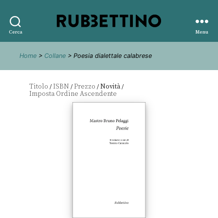
Rubbettino
Cerca
Menu
editore
Home
>
Collane
> Poesia dialettale calabrese
Titolo
ISBN
Prezzo
Novità
/
/
/
/