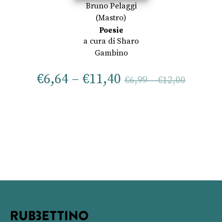
Bruno Pelaggi
(Mastro)
Poesie
a cura di
Sharo
Gambino
€
6,64
–
€
11,40
€
6,99
–
€
12,00