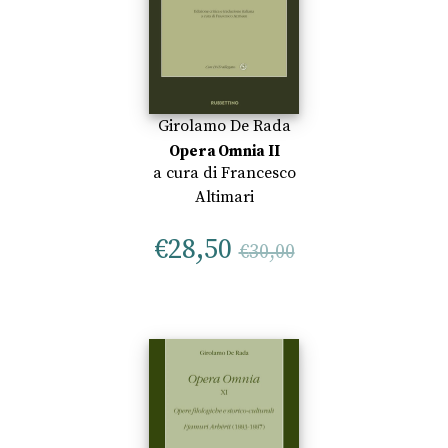
Girolamo De Rada
Opera Omnia II
a cura di
Francesco
Altimari
€
28,50
€
30,00