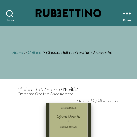
Rubbettino
Cerca
Menu
editore
Home
>
Collane
> Classici della Letteratura Arbëreshe
Titolo
ISBN
Prezzo
Novità
/
/
/
/
32
48
Mostra
/
– 1–8 di 8