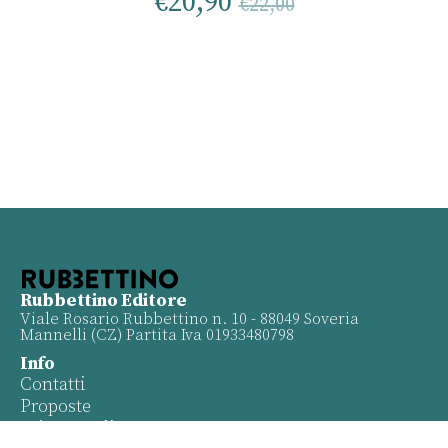
€
20,90
€
22,00
Rubbettino Editore
Viale Rosario Rubbettino n. 10 - 88049 Soveria
Mannelli (CZ) Partita Iva 01933480798
Info
Contatti
Proposte
Privacy policy