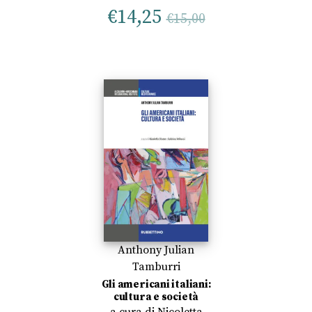
€
14,25
€
15,00
Anthony Julian
Tamburri
Gli americani italiani:
cultura e società
a cura di
Nicoletta