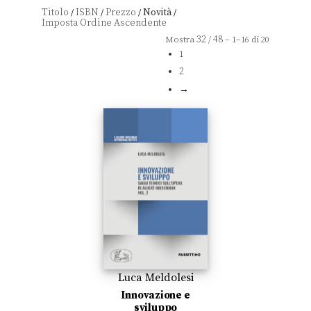
Titolo
ISBN
Prezzo
Novità
/
/
/
/
32
48
Mostra
/
– 1–16 di 20
1
2
→
Luca Meldolesi
Innovazione e
sviluppo