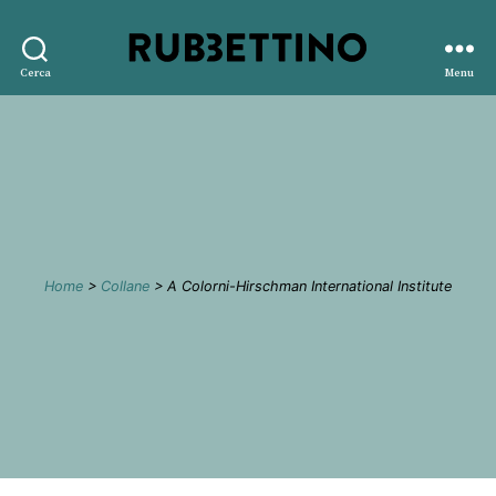
Rubbettino
Cerca
Menu
editore
Home
>
Collane
> A Colorni-Hirschman International Institute