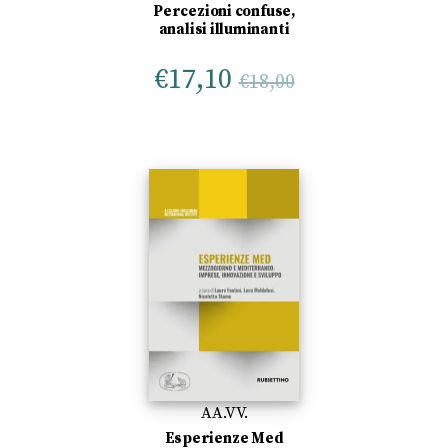
Percezioni confuse,
analisi illuminanti
€
17,10
€
18,00
AA.VV.
Esperienze Med