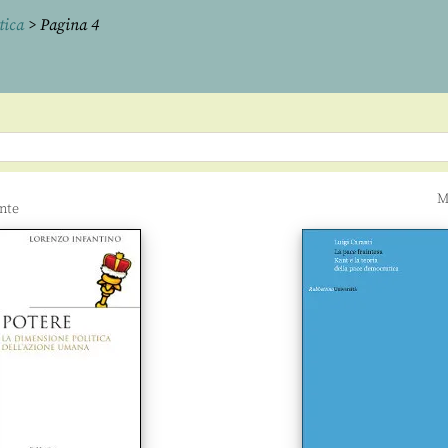
tica
> Pagina 4
M