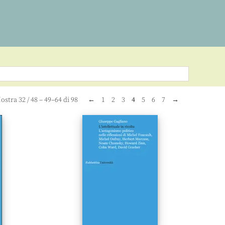
ostra
32
/
48
– 49–64 di 98
←
1
2
3
4
5
6
7
→