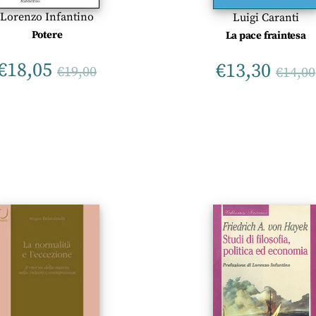
Lorenzo Infantino
Luigi Caranti
Potere
La pace fraintesa
€
18,05
€
13,30
€
19,00
€
14,00