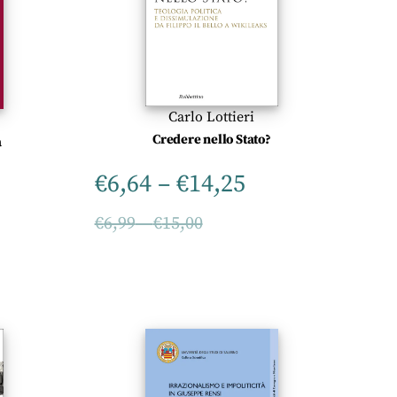
Carlo Lottieri
Credere nello Stato?
a
€
6,64
–
€
14,25
€
6,99
–
€
15,00