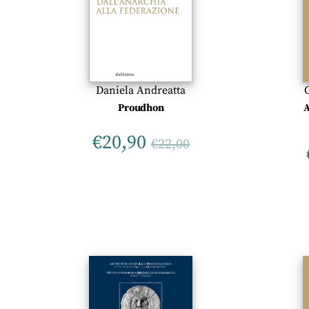
Daniela Andreatta
A
Proudhon
€
20,90
€
22,00