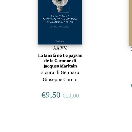
AA.VV.
La laicità ne Le paysan
de la Garonne di
Jacques Maritain
a cura di
Gennaro
Giuseppe Curcio
€
9,50
€
10,00