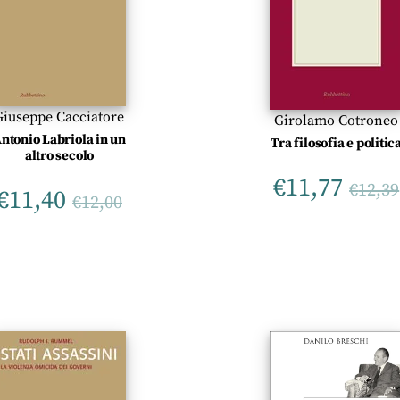
Giuseppe Cacciatore
Girolamo Cotroneo
ntonio Labriola in un
Tra filosofia e politic
altro secolo
€
11,77
€
12,39
€
11,40
€
12,00