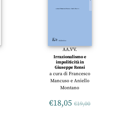
AA.VV.
Irrazionalismo e
impoliticità in
Giuseppe Rensi
a cura di
Francesco
Mancuso
e
Aniello
Montano
€
18,05
€
19,00