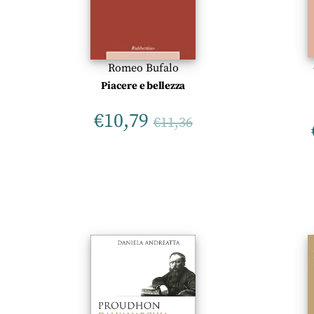
Romeo Bufalo
Piacere e bellezza
€
10,79
€
11,36