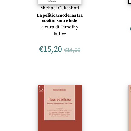
Michael Oakeshott
La politica moderna tra
scetticismo e fede
a cura di
Timothy
Fuller
€
15,20
€
16,00