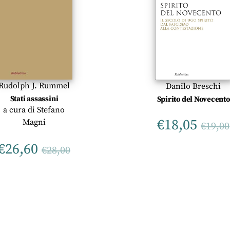
Rudolph J. Rummel
Danilo Breschi
Stati assassini
Spirito del Novecento
a cura di
Stefano
€
18,05
Magni
€
19,00
€
26,60
€
28,00