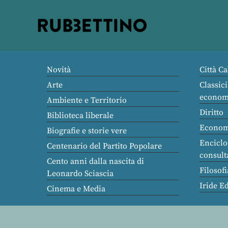
Rubbettino
editore
Novità
Città Ca
Arte
Classici
econom
Ambiente e Territorio
Diritto
Biblioteca liberale
Econom
Biografie e storie vere
Enciclo
Centenario del Partito Popolare
consult
Cento anni dalla nascita di
Filosofi
Leonardo Sciascia
Iride E
Cinema e Media