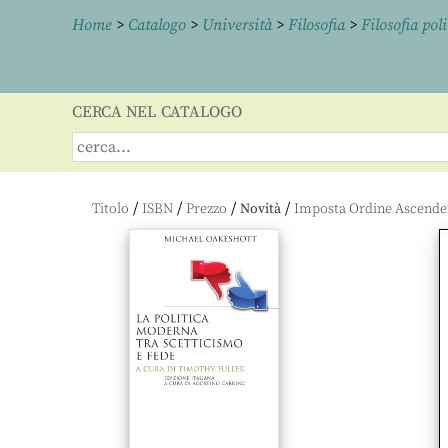
Home
>
Catalogo
>
Università
>
Filosofia
>
Filosofia poli
CERCA NEL CATALOGO
/
/
/
/
Titolo
ISBN
Prezzo
Novità