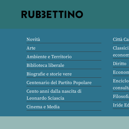
Rubbettino
editore
Novità
Città Ca
Arte
Classici
econom
Ambiente e Territorio
Diritto
Biblioteca liberale
Econom
Biografie e storie vere
Enciclo
Centenario del Partito Popolare
consult
Cento anni dalla nascita di
Filosofi
Leonardo Sciascia
Iride E
Cinema e Media