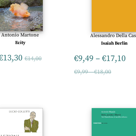
Antonio Martone
Alessandro Della Ca
Ecity
Isaiah Berlin
€
13,30
€
9,49
–
€
17,10
€
14,00
€
9,99
–
€
18,00