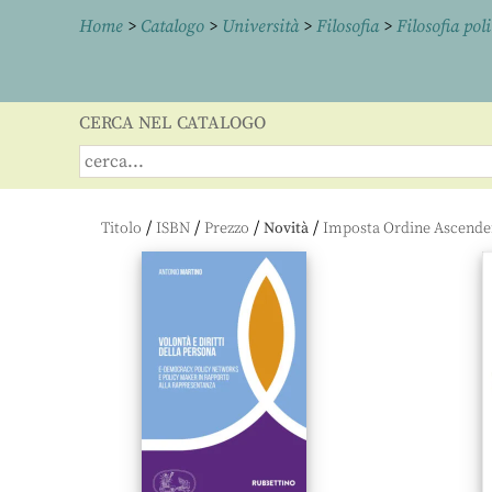
Home
>
Catalogo
>
Università
>
Filosofia
>
Filosofia poli
CERCA NEL CATALOGO
/
/
/
/
Titolo
ISBN
Prezzo
Novità