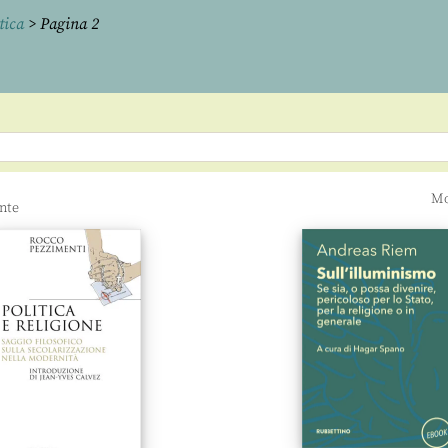
tica
> Pagina 2
Mo