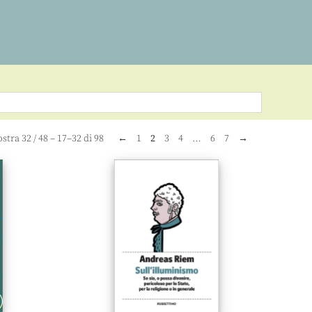
stra
32
/
48
– 17–32 di 98
←
1
2
3
4
…
6
7
→