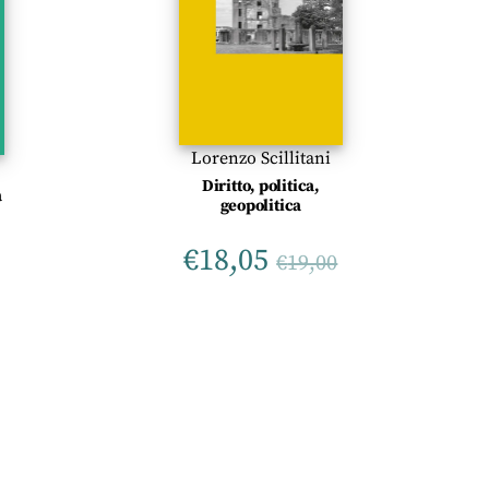
Lorenzo Scillitani
Diritto, politica,
à
geopolitica
€
18,05
€
19,00