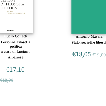
Lucio Colletti
Antonio Masala
Lezioni di filosofia
Stato, società e libert
politica
a cura di
Luciano
€
18,05
€
19,00
Albanese
–
€
17,10
–
€
18,00