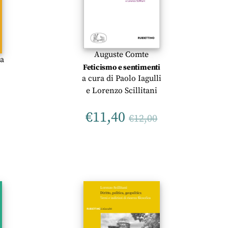
Auguste Comte
sa
Feticismo e sentimenti
a cura di
Paolo Iagulli
e
Lorenzo Scillitani
€
11,40
€
12,00