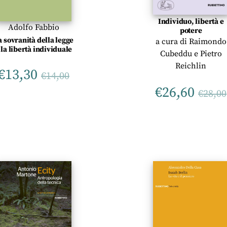
Individuo, libertà e
Adolfo Fabbio
potere
a sovranità della legge
a cura di
Raimondo
 la libertà individuale
Cubeddu
e
Pietro
Reichlin
€
13,30
€
14,00
€
26,60
€
28,00