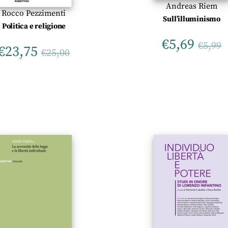
Andreas Riem
Rocco Pezzimenti
Sull’illuminismo
Politica e religione
€
5,69
€
5,99
€
23,75
€
25,00