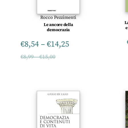
Rocco Pezzimenti
L
Le ancore della
e
democrazia
€
8,54
–
€
14,25
€
8,99
–
€
15,00