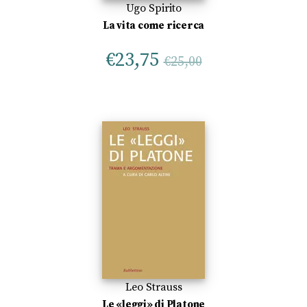
Ugo Spirito
La vita come ricerca
€
23,75
€
25,00
Leo Strauss
Le «leggi» di Platone