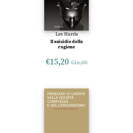
Lee Harris
Il suicidio della
ragione
€
15,20
€
16,00