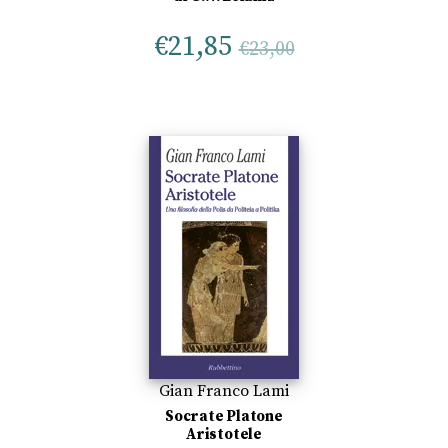
€
21,85
€
23,00
Gian Franco Lami
Socrate Platone
Aristotele