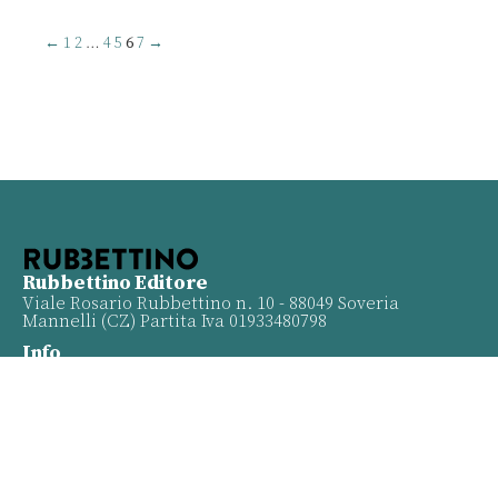
←
1
2
…
4
5
6
7
→
Rubbettino Editore
Viale Rosario Rubbettino n. 10 - 88049 Soveria
Mannelli (CZ) Partita Iva 01933480798
Info
Contatti
Proposte
Privacy policy
Twitter
Facebook
Youtube