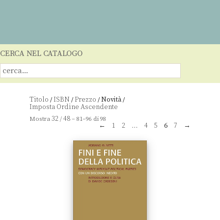
CERCA NEL CATALOGO
Titolo
ISBN
Prezzo
Novità
/
/
/
/
32
48
Mostra
/
– 81–96 di 98
←
1
2
…
4
5
6
7
→