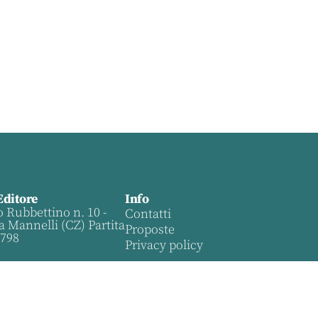
Editore
Info
o Rubbettino n. 10 -
Contatti
a Mannelli (CZ) Partita
Proposte
0798
Privacy policy