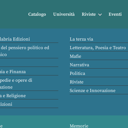
Catalogo
Università
Riviste
Eventi
labria Edizioni
La terza via
 del pensiero politico ed
Letteratura, Poesia e Teatro
ico
Mafie
Narrativa
ia e Finanza
Politica
pedie e opere di
Riviste
azione
Scienze e Innovazione
a e Religione
dizioni
ie
Memorie