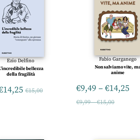
Fabio Garganego
Ezio Delfino
Non salviamo vite, m
L’incredibile bellezza
anime
della fragilità
€
9,49
–
€
14,25
€
14,25
€
15,00
€
9,99
–
€
15,00