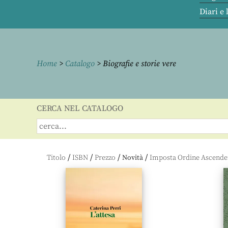
Diari e 
Home
>
Catalogo
> Biografie e storie vere
CERCA NEL CATALOGO
/
/
/
/
Titolo
ISBN
Prezzo
Novità