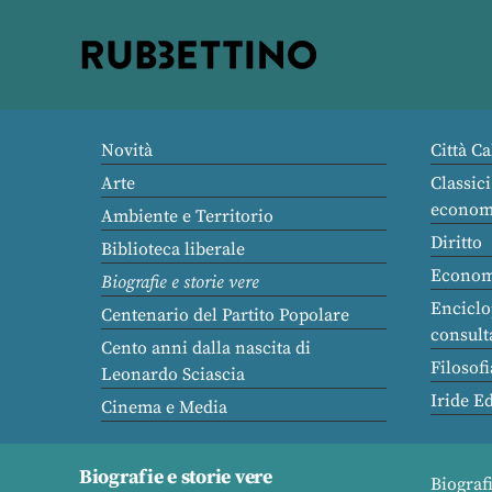
Rubbettino
editore
Novità
Città Ca
Arte
Classici
econom
Ambiente e Territorio
Diritto
Biblioteca liberale
Econom
Biografie e storie vere
Enciclo
Centenario del Partito Popolare
consult
Cento anni dalla nascita di
Filosofi
Leonardo Sciascia
Iride E
Cinema e Media
Biografie e storie vere
Biograf