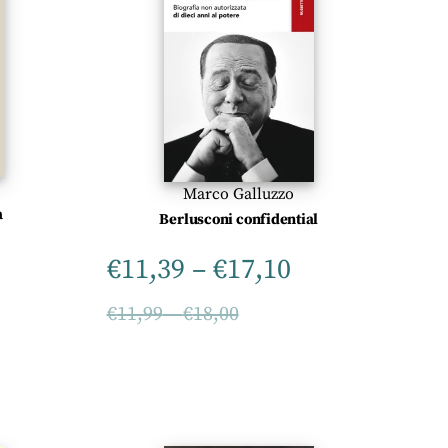
Marco Galluzzo
a
Berlusconi confidential
€
11,39
–
€
17,10
€
11,99
–
€
18,00