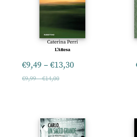
Caterina Perri
L’Attesa
€
9,49
–
€
13,30
€
9,99
–
€
14,00