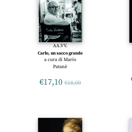
AA.VV.
Carlo, un sacco grande
a cura di
Mario
Patanè
€
17,10
€
18,00