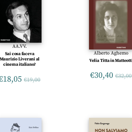
AA.VV.
Alberto Aghemo
Sai cosa faceva
Maurizio Liverani al
Velia Titta in Matteott
cinema italiano?
€
30,40
€
32,00
€
18,05
€
19,00