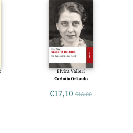
o
Elvira Valleri
Carlotta Orlando
€
17,10
€
18,00