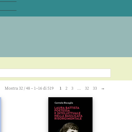
Mostra
32
/
48
– 1–16 di 519
1
2
3
…
32
33
→