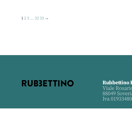
1
2
3
…
32
33
→
Rubbettino 
Viale Rosari
88049 Soveri
Iva 0193348