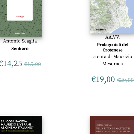
AA.VV.
Antonio Scaglia
Protagonisti del
Sentiero
Crotonese
a cura di
Maurizio
€
14,25
€
15,00
Mesoraca
€
19,00
€
20,00