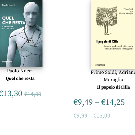
Paolo Nucci
Primo Soldi
,
Adrian
Quel che resta
Moraglio
Il popolo di Cilla
€
13,30
€
14,00
€
9,49
–
€
14,25
€
9,99
–
€
15,00