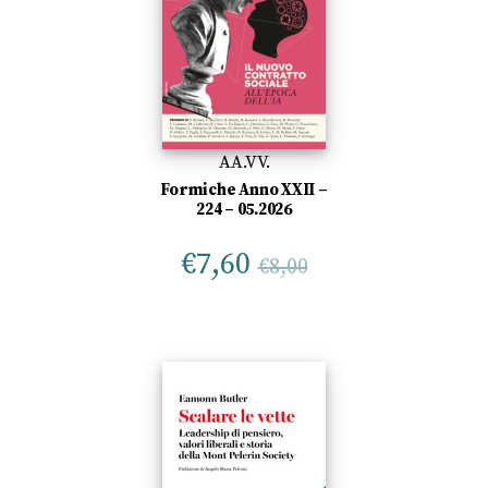
AA.VV.
Formiche Anno XXII –
224 – 05.2026
€
7,60
€
8,00