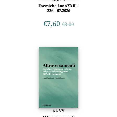
Formiche Anno XXII –
226 – 07.2026
€
7,60
€
8,00
AA.VV.