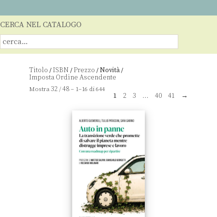
CERCA NEL CATALOGO
Titolo
ISBN
Prezzo
Novità
/
/
/
/
32
48
Mostra
/
– 1–16 di 644
1
2
3
…
40
41
→