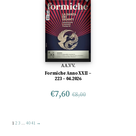
AA.VV.
Formiche Anno XXII –
223 – 04.2026
€
7,60
€
8,00
1
2
3
…
40
41
→