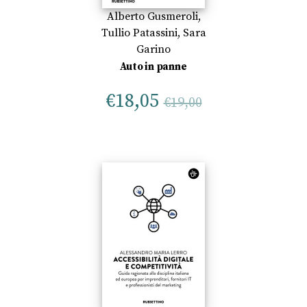
Alberto Gusmeroli
,
Tullio Patassini
,
Sara
Garino
Auto in panne
€
18,05
€
19,00