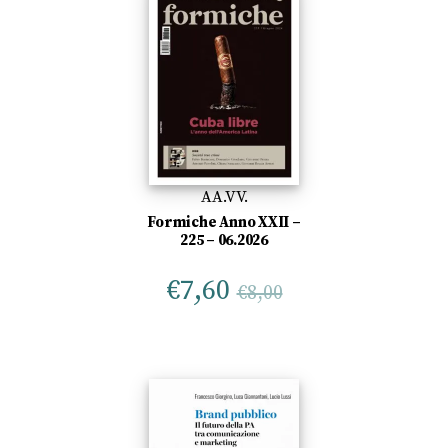
AA.VV.
Formiche Anno XXII –
225 – 06.2026
€
7,60
€
8,00