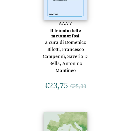
AA.VV.
Il trionfo delle
metamorfosi
a cura di
Domenico
Bilotti
,
Francesco
Campennì
,
Saverio Di
Bella
,
Antonino
Mantineo
€
23,75
€
25,00