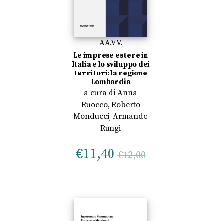
AA.VV.
Le imprese estere in
Italia e lo sviluppo dei
territori: la regione
Lombardia
a cura di
Anna
Ruocco
,
Roberto
Monducci
,
Armando
Rungi
€
11,40
€
12,00