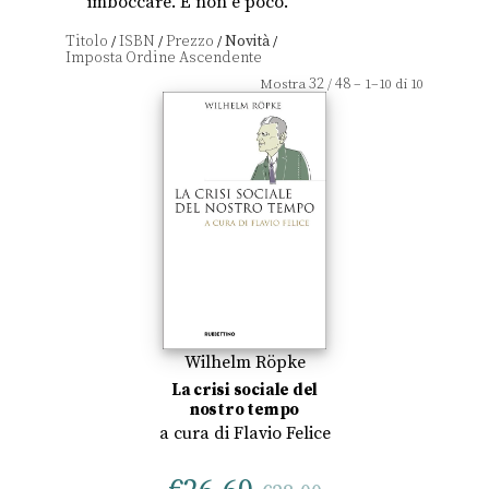
imboccare. E non è poco.
Titolo
ISBN
Prezzo
Novità
/
/
/
/
32
48
Mostra
/
– 1–10 di 10
Wilhelm Röpke
La crisi sociale del
nostro tempo
a cura di
Flavio Felice