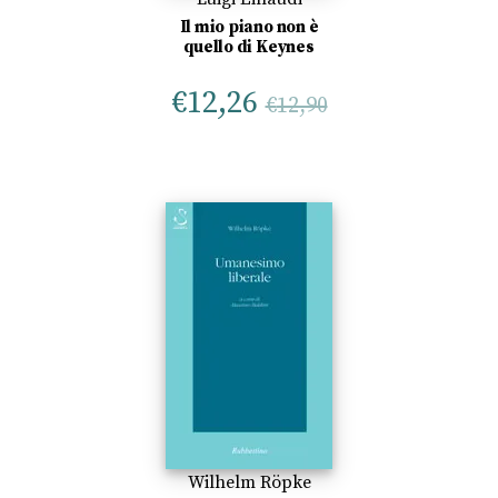
Il mio piano non è
quello di Keynes
€
12,26
€
12,90
Wilhelm Röpke