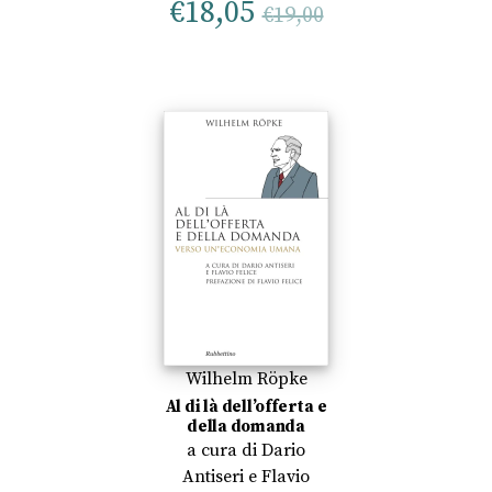
€
18,05
€
19,00
Wilhelm Röpke
Al di là dell’offerta e
della domanda
a cura di
Dario
Antiseri
e
Flavio