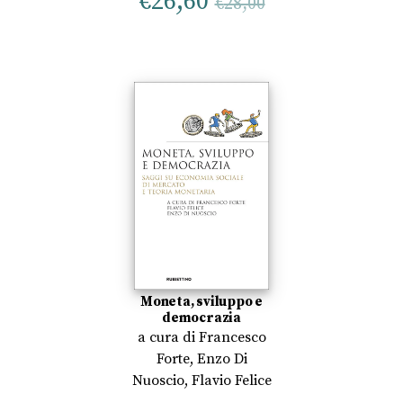
€
26,60
€
28,00
Moneta, sviluppo e
democrazia
a cura di
Francesco
Forte
,
Enzo Di
Nuoscio
,
Flavio Felice