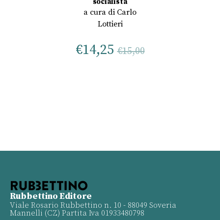
socialista
a cura di
Carlo
Lottieri
€
14,25
€
15,00
Rubbettino Editore
Viale Rosario Rubbettino n. 10 - 88049 Soveria
Mannelli (CZ) Partita Iva 01933480798