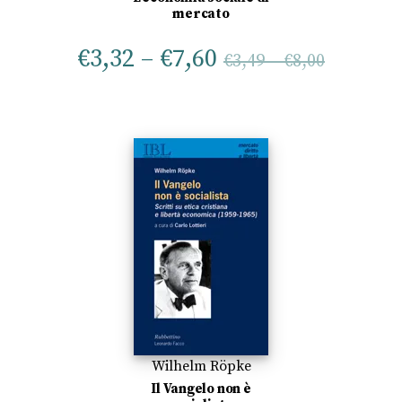
mercato
€
3,32
–
€
7,60
€
3,49
–
€
8,00
Wilhelm Röpke
Il Vangelo non è