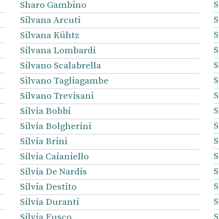
S
Sharo Gambino
S
Silvana Arcuti
S
Silvana Kühtz
S
Silvana Lombardi
S
Silvano Scalabrella
S
Silvano Tagliagambe
S
Silvano Trevisani
S
Silvia Bobbi
S
Silvia Bolgherini
S
Silvia Brini
S
Silvia Caianiello
S
Silvia De Nardis
S
Silvia Destito
S
Silvia Duranti
S
Silvia Fusco