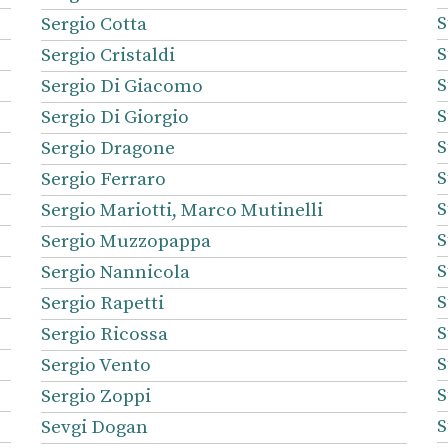
S
Sergio Cotta
S
Sergio Cristaldi
S
Sergio Di Giacomo
S
Sergio Di Giorgio
S
Sergio Dragone
S
Sergio Ferraro
S
Sergio Mariotti, Marco Mutinelli
S
Sergio Muzzopappa
S
Sergio Nannicola
S
Sergio Rapetti
S
Sergio Ricossa
S
Sergio Vento
S
Sergio Zoppi
S
Sevgi Dogan