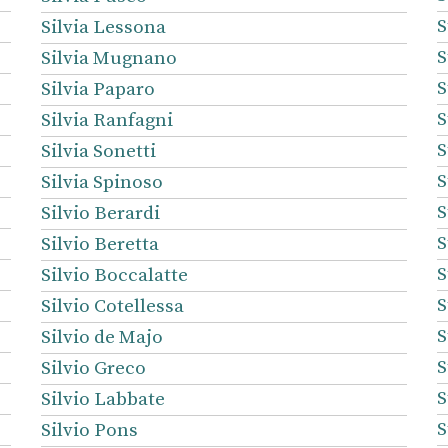
S
Silvia Lessona
S
Silvia Mugnano
S
Silvia Paparo
S
Silvia Ranfagni
S
Silvia Sonetti
S
Silvia Spinoso
S
Silvio Berardi
S
Silvio Beretta
S
Silvio Boccalatte
S
Silvio Cotellessa
S
Silvio de Majo
S
Silvio Greco
S
Silvio Labbate
S
Silvio Pons