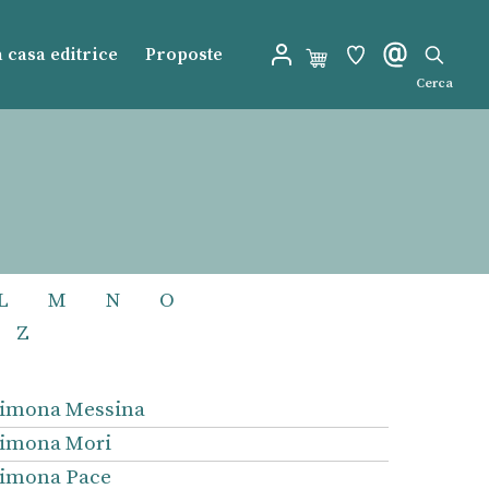
 casa editrice
Proposte
Cerca
L
M
N
O
Z
imona Messina
imona Mori
imona Pace