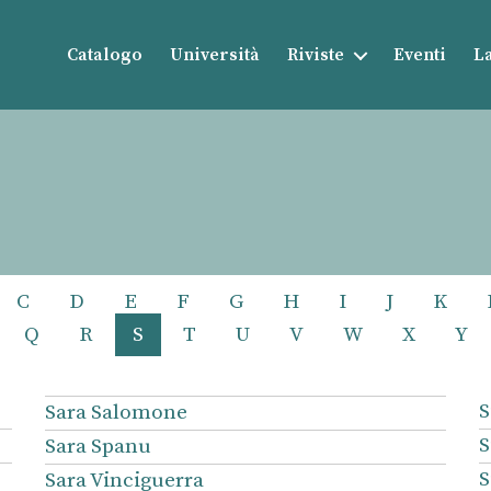
Catalogo
Università
Riviste
Eventi
La
C
D
E
F
G
H
I
J
K
Q
R
S
T
U
V
W
X
Y
S
Sara Salomone
S
Sara Spanu
S
Sara Vinciguerra