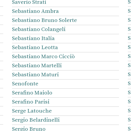
S
Saverio Strati
S
Sebastiano Ambra
S
Sebastiano Bruno Solerte
S
Sebastiano Colangeli
S
Sebastiano Italia
S
Sebastiano Leotta
S
Sebastiano Marco Cicciò
S
Sebastiano Martelli
S
Sebastiano Maturi
S
Senofonte
S
Serafino Maiolo
S
Serafino Parisi
S
Serge Latouche
S
Sergio Belardinelli
S
Sergio Bruno