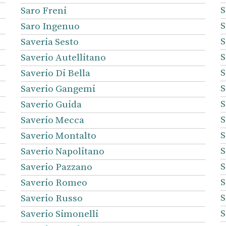
S
Saro Freni
S
Saro Ingenuo
S
Saveria Sesto
S
Saverio Autellitano
S
Saverio Di Bella
S
Saverio Gangemi
S
Saverio Guida
S
Saverio Mecca
S
Saverio Montalto
S
Saverio Napolitano
S
Saverio Pazzano
S
Saverio Romeo
S
Saverio Russo
S
Saverio Simonelli