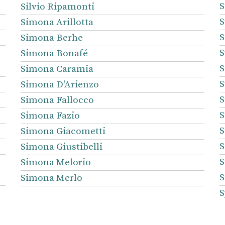
S
Silvio Ripamonti
S
Simona Arillotta
S
Simona Berhe
S
Simona Bonafé
S
Simona Caramia
S
Simona D'Arienzo
S
Simona Fallocco
S
Simona Fazio
S
Simona Giacometti
S
Simona Giustibelli
S
Simona Melorio
S
Simona Merlo
S