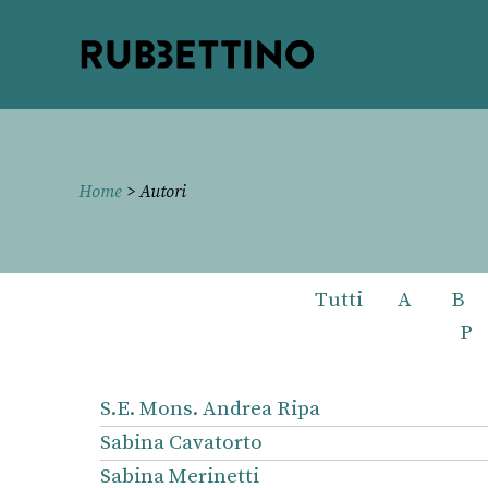
Rubbettino
editore
Home
> Autori
Tutti
A
B
P
S.E. Mons. Andrea Ripa
Sabina Cavatorto
Sabina Merinetti