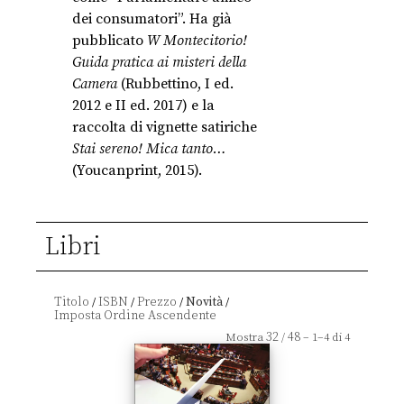
dei consumatori”. Ha già
pubblicato
W Montecitorio!
Guida pratica ai misteri della
Camera
(Rubbettino, I ed.
2012 e II ed. 2017) e la
raccolta di vignette satiriche
Stai sereno! Mica tanto…
(Youcanprint, 2015).
Libri
Titolo
ISBN
Prezzo
Novità
/
/
/
/
32
48
Mostra
/
– 1–4 di 4