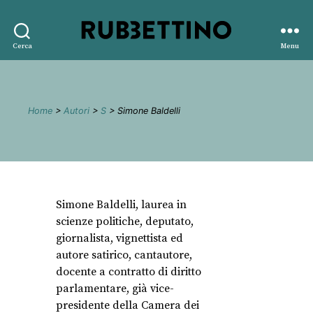
Rubbettino
Cerca
Menu
editore
Home
>
Autori
>
S
> Simone Baldelli
Simone Baldelli, laurea in
scienze politiche, deputato,
giornalista, vignettista ed
autore satirico, cantautore,
docente a contratto di diritto
parlamentare, già vice-
presidente della Camera dei