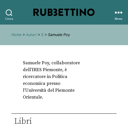
Rubbettino
Cerca
Menu
editore
Home
>
Autori
>
S
> Samuele Poy
Samuele Poy, collaboratore
dell’IRES Piemonte, è
ricercatore in Politica
economica presso
l’Università del Piemonte
Orientale.
Libri