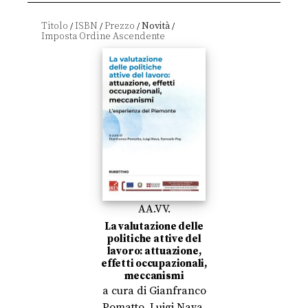
Titolo
ISBN
Prezzo
Novità
/
/
/
/
AA.VV.
La valutazione delle
politiche attive del
lavoro: attuazione,
effetti occupazionali,
meccanismi
a cura di
Gianfranco
Pomatto
,
Luigi Nava
,