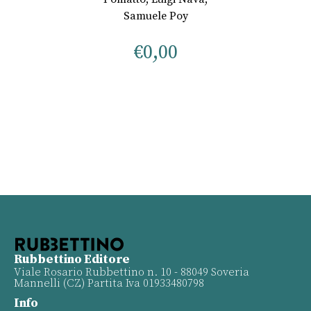
Samuele Poy
€
0,00
Rubbettino Editore
Viale Rosario Rubbettino n. 10 - 88049 Soveria
Mannelli (CZ) Partita Iva 01933480798
Info