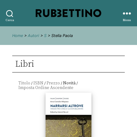
Rubbettino
Cerca
Menu
editore
Home
>
Autori
>
S
> Stella Paola
Libri
Titolo
ISBN
Prezzo
Novità
/
/
/
/