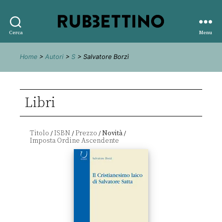
Rubbettino
Cerca
Menu
editore
Home
>
Autori
>
S
> Salvatore Borzì
Libri
Titolo
ISBN
Prezzo
Novità
/
/
/
/