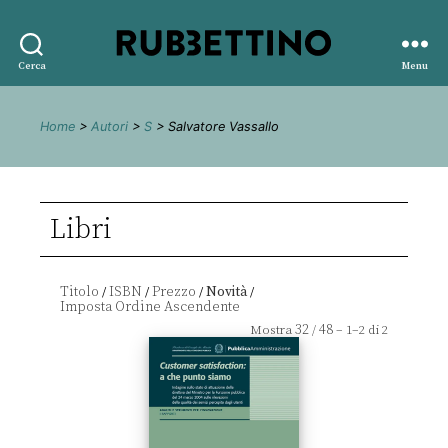
Rubbettino
Cerca
Menu
editore
Home
>
Autori
>
S
> Salvatore Vassallo
Libri
Titolo
ISBN
Prezzo
Novità
/
/
/
/
32
48
Mostra
/
– 1–2 di 2