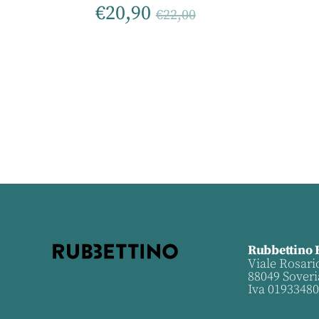
€
20,90
€
22,00
Rubbettino 
Viale Rosari
88049 Soveri
Iva 0193348