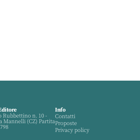
Editore
Info
o Rubbettino n. 10 -
Contatti
a Mannelli (CZ) Partita
Proposte
0798
Privacy policy