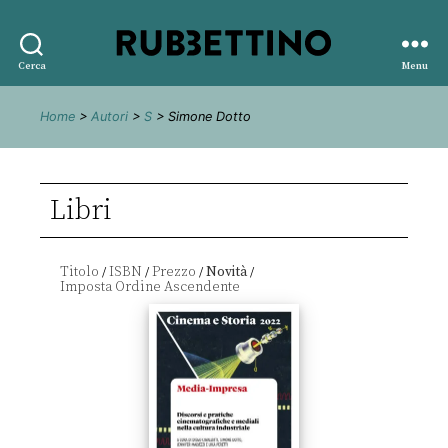
Rubbettino
Cerca
Menu
editore
Home
>
Autori
>
S
> Simone Dotto
Libri
Titolo
ISBN
Prezzo
Novità
/
/
/
/