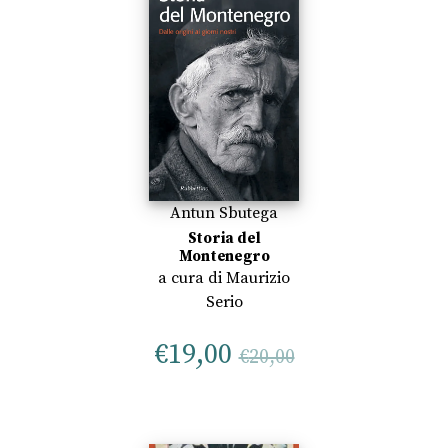
Antun Sbutega
Storia del
Montenegro
a cura di
Maurizio
Serio
€
19,00
€
20,00