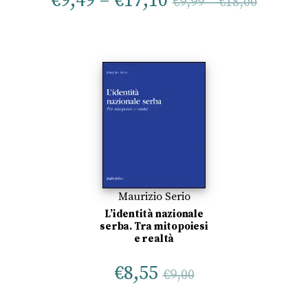
€
9,49
–
€
17,10
€
9,99
–
€
18,00
Maurizio Serio
L’identità nazionale
serba. Tra mitopoiesi
e realtà
€
8,55
€
9,00