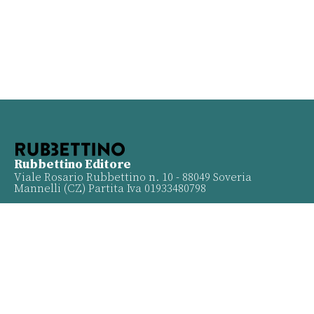
Rubbettino Editore
Viale Rosario Rubbettino n. 10 - 88049 Soveria
Mannelli (CZ) Partita Iva 01933480798
Info
Contatti
Proposte
Privacy policy
Twitter
Facebook
Youtube