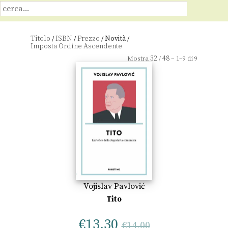
Titolo
ISBN
Prezzo
Novità
/
/
/
/
32
48
Mostra
/
– 1–9 di 9
Vojislav Pavlović
Tito
€
13,30
€
14,00