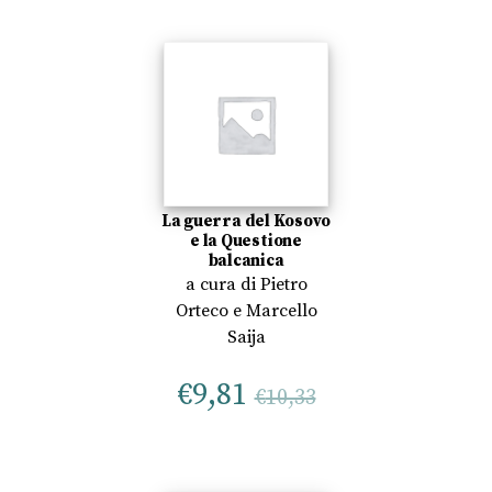
La guerra del Kosovo
e la Questione
balcanica
a cura di
Pietro
Orteco
e
Marcello
Saija
€
9,81
€
10,33